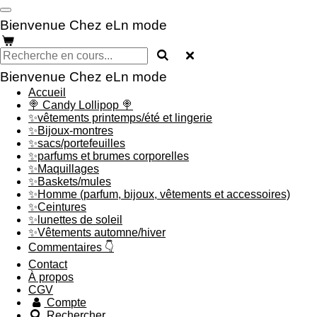
Passer
Bienvenue Chez eLn mode
au
contenu
principal
Bienvenue Chez eLn mode
Accueil
🍭 Candy Lollipop 🍭
✨vêtements printemps/été et lingerie
✨Bijoux-montres
✨sacs/portefeuilles
✨parfums et brumes corporelles
✨Maquillages
✨Baskets/mules
✨Homme (parfum, bijoux, vêtements et accessoires)
✨Ceintures
✨lunettes de soleil
✨Vêtements automne/hiver
Commentaires 👇
Contact
À propos
CGV
Compte
Rechercher