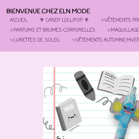
Passer
BIENVENUE CHEZ ELN MODE
au
contenu
ACCUEIL
🍭 CANDY LOLLIPOP 🍭
✨VÊTEMENTS PRI
principal
✨PARFUMS ET BRUMES CORPORELLES
✨MAQUILLAG
✨LUNETTES DE SOLEIL
✨VÊTEMENTS AUTOMNE/HIVE