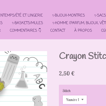
NTEMPS/ÉTÉ ET LINGERIE
✨BIJOUX-MONTRES
✨SACS
ES
✨BASKETS/MULES
✨HOMME (PARFUM, BIJOUX, VÊ
R
COMMENTAIRES 👇
CONTACT
À PROPOS
CG
Crayon Stit
2,50 €
Stitch