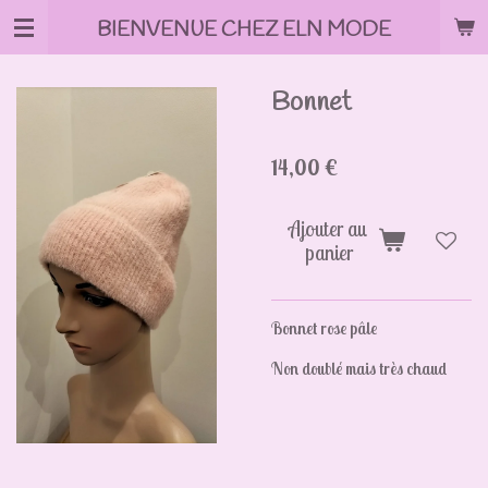
Passer
BIENVENUE CHEZ ELN MODE
au
contenu
principal
Bonnet
14,00 €
Ajouter au
panier
Bonnet rose pâle
Non doublé mais très chaud