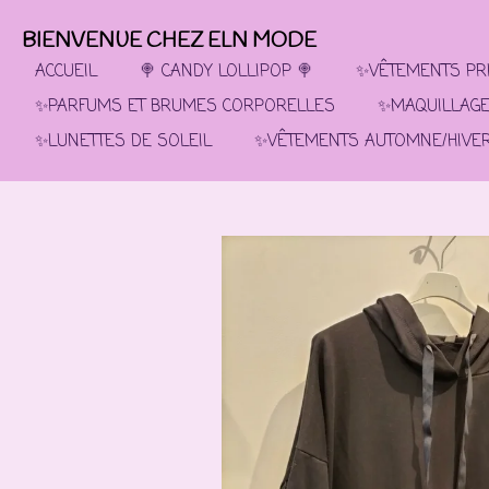
Passer
BIENVENUE CHEZ ELN MODE
au
contenu
ACCUEIL
🍭 CANDY LOLLIPOP 🍭
✨VÊTEMENTS PRI
principal
✨PARFUMS ET BRUMES CORPORELLES
✨MAQUILLAG
✨LUNETTES DE SOLEIL
✨VÊTEMENTS AUTOMNE/HIVE