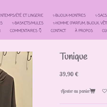
NTEMPS/ÉTÉ ET LINGERIE
✨BIJOUX-MONTRES
✨SACS
ES
✨BASKETS/MULES
✨HOMME (PARFUM, BIJOUX, VÊ
R
COMMENTAIRES 👇
CONTACT
À PROPOS
CG
Tunique
39,90 €
Ajouter au panier