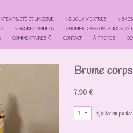
NTEMPS/ÉTÉ ET LINGERIE
✨BIJOUX-MONTRES
✨SACS
ES
✨BASKETS/MULES
✨HOMME (PARFUM, BIJOUX, VÊ
R
COMMENTAIRES 👇
CONTACT
À PROPOS
CG
Brume corps
7,90 €
Ajouter au panier