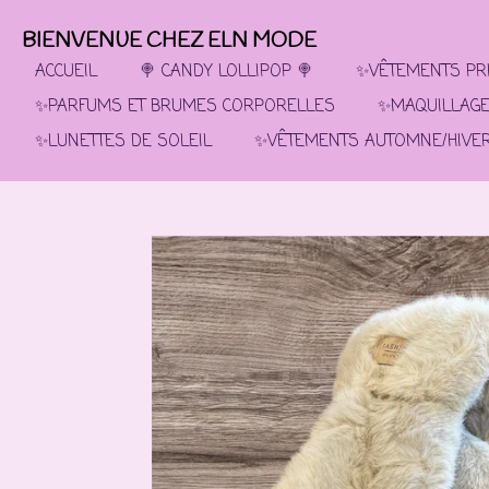
Passer
BIENVENUE CHEZ ELN MODE
au
contenu
ACCUEIL
🍭 CANDY LOLLIPOP 🍭
✨VÊTEMENTS PRI
principal
✨PARFUMS ET BRUMES CORPORELLES
✨MAQUILLAG
✨LUNETTES DE SOLEIL
✨VÊTEMENTS AUTOMNE/HIVE