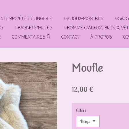
NTEMPS/ÉTÉ ET LINGERIE
✨BIJOUX-MONTRES
✨SACS
ES
✨BASKETS/MULES
✨HOMME (PARFUM, BIJOUX, VÊ
R
COMMENTAIRES 👇
CONTACT
À PROPOS
CG
Moufle
12,00 €
Colori