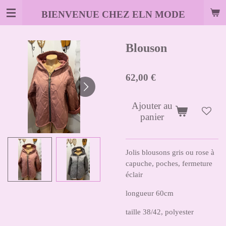
Passer
BIENVENUE CHEZ ELN MODE
au
contenu
principal
Blouson
62,00 €
Ajouter au
panier
Jolis blousons gris ou rose à
capuche, poches, fermeture
éclair
longueur 60cm
taille 38/42, polyester