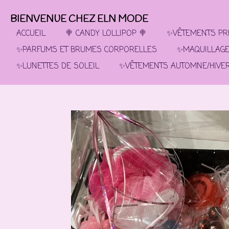
Passer
BIENVENUE CHEZ ELN MODE
au
contenu
ACCUEIL
🍭 CANDY LOLLIPOP 🍭
✨VÊTEMENTS PRI
principal
✨PARFUMS ET BRUMES CORPORELLES
✨MAQUILLAG
✨LUNETTES DE SOLEIL
✨VÊTEMENTS AUTOMNE/HIVE