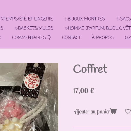
NTEMPS/ÉTÉ ET LINGERIE
✨BIJOUX-MONTRES
✨SACS
ES
✨BASKETS/MULES
✨HOMME (PARFUM, BIJOUX, VÊ
R
COMMENTAIRES 👇
CONTACT
À PROPOS
CG
Coffret
17,00 €
Ajouter au panier