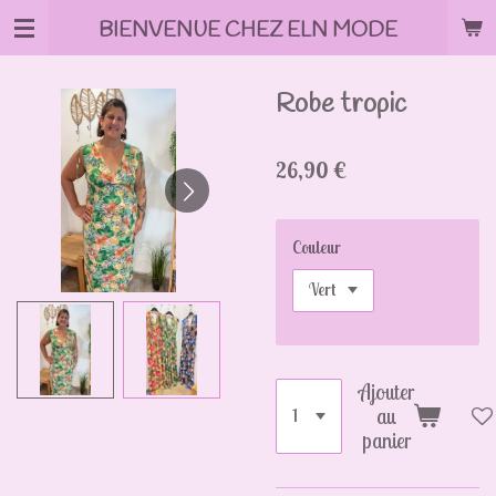
Passer
BIENVENUE CHEZ ELN MODE
au
contenu
principal
Robe tropic
26,90 €
Couleur
Ajouter
au
panier