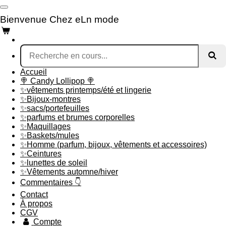
Passer
au
Bienvenue Chez eLn mode
contenu
principal
Accueil
🍭 Candy Lollipop 🍭
✨vêtements printemps/été et lingerie
✨Bijoux-montres
✨sacs/portefeuilles
✨parfums et brumes corporelles
✨Maquillages
✨Baskets/mules
✨Homme (parfum, bijoux, vêtements et accessoires)
✨Ceintures
✨lunettes de soleil
✨Vêtements automne/hiver
Commentaires 👇
Contact
À propos
CGV
Compte