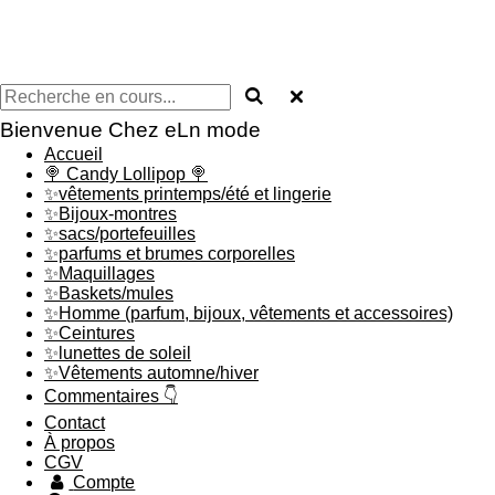
Bienvenue Chez eLn mode
Accueil
🍭 Candy Lollipop 🍭
✨vêtements printemps/été et lingerie
✨Bijoux-montres
✨sacs/portefeuilles
✨parfums et brumes corporelles
✨Maquillages
✨Baskets/mules
✨Homme (parfum, bijoux, vêtements et accessoires)
✨Ceintures
✨lunettes de soleil
✨Vêtements automne/hiver
Commentaires 👇
Contact
À propos
CGV
Compte