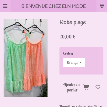
Passer
BIENVENUE CHEZ ELN MODE
au
contenu
principal
Robe plage
20,00 €
Couleur
Ajouter au
panier
Magnifique robe en coton 90cm